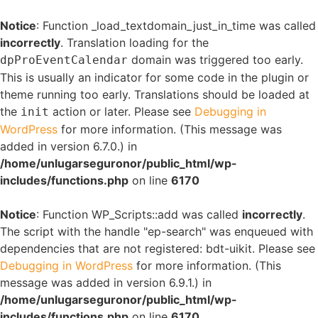
Notice
: Function _load_textdomain_just_in_time was called
incorrectly
. Translation loading for the
domain was triggered too early.
dpProEventCalendar
This is usually an indicator for some code in the plugin or
theme running too early. Translations should be loaded at
the
action or later. Please see
Debugging in
init
WordPress
for more information. (This message was
added in version 6.7.0.) in
/home/unlugarseguronor/public_html/wp-
includes/functions.php
on line
6170
Notice
: Function WP_Scripts::add was called
incorrectly
.
The script with the handle "ep-search" was enqueued with
dependencies that are not registered: bdt-uikit. Please see
Debugging in WordPress
for more information. (This
message was added in version 6.9.1.) in
/home/unlugarseguronor/public_html/wp-
includes/functions.php
on line
6170