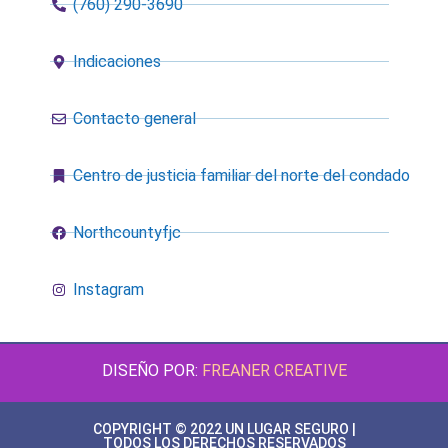
(760) 290-3690
Indicaciones
Contacto general
Centro de justicia familiar del norte del condado
Northcountyfjc
Instagram
DISEÑO POR:
FREANER CREATIVE
COPYRIGHT © 2022 UN LUGAR SEGURO |
TODOS LOS DERECHOS RESERVADOS